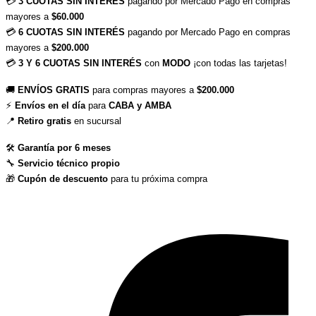
💳 
3 CUOTAS SIN INTERÉS
 pagando por Mercado Pago en compras 
mayores a 
$60.000
💳 
6 CUOTAS SIN INTERÉS
 pagando por Mercado Pago en compras 
mayores a 
$200.000
💳 
3 Y 6 CUOTAS SIN INTERÉS
 con 
MODO
 ¡con todas las tarjetas!
🚚 
ENVÍOS GRATIS
 para compras mayores a 
$200.000
⚡ 
Envíos en el día
 para 
CABA y AMBA
📍 
Retiro gratis
 en sucursal
🛠 
Garantía por 6 meses
🔧 
Servicio técnico propio
🎁 
Cupón de descuento
 para tu próxima compra